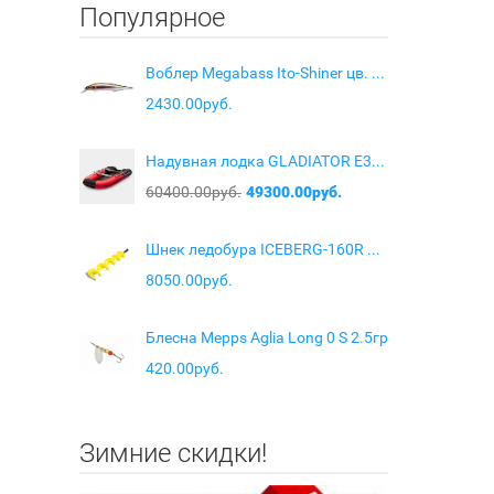
Популярное
Воблер Megabass Ito-Shiner цв. Wagin setsuki ayu
2430.00руб.
Надувная лодка GLADIATOR E330S красно-черный
60400.00руб.
49300.00руб.
Шнек ледобура ICEBERG-160R Steel head (правое вращение)
8050.00руб.
Блесна Mepps Aglia Long 0 S 2.5гр
420.00руб.
Зимние скидки!