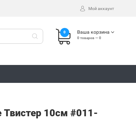
Мой аккаунт
Ваша корзина
0
0
товаров —
0
e Твистер 10см #011-