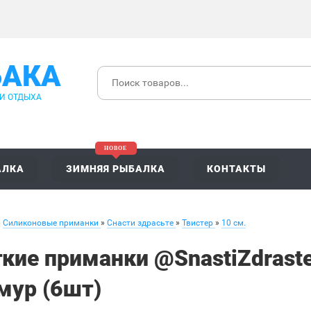
БАКА
 И ОТДЫХА
АЛКА
ЗИМНЯЯ РЫБАЛКА
КОНТАКТЫ
»
Силиконовые приманки
»
Снасти здрасьте
»
Твистер
»
10 см.
кие приманки @SnastiZdrast
мур (6шт)