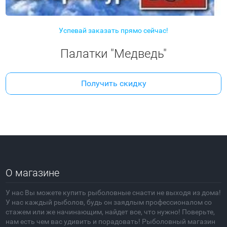
Успевай заказать прямо сейчас!
Палатки "Медведь"
Получить скидку
О магазине
У нас Вы можете купить рыболовные снасти не выходя из дома!
У нас каждый рыболов, будь он заядлым профессионалом со
стажем или же начинающим, найдет все, что нужно! Поверьте,
нам есть чем вас удивить и порадовать! Рыболовный магазин