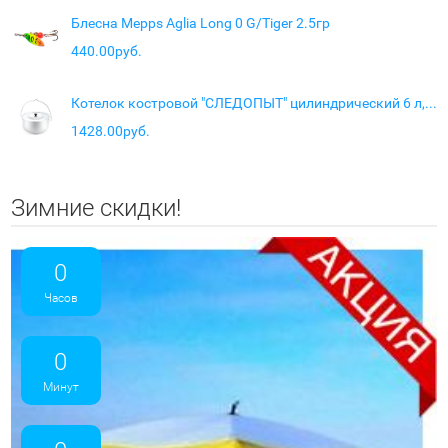
Блесна Mepps Aglia Long 0 G/Tiger 2.5гр
440.00руб.
Котелок костровой "СЛЕДОПЫТ" цилиндрический 6 л, алюм.
1428.00руб.
Зимние скидки!
0
Часов
0
Минут