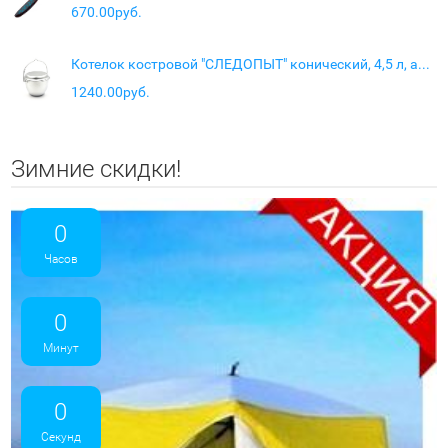
670.00руб.
Котелок костровой "СЛЕДОПЫТ" конический, 4,5 л, алюм.
1240.00руб.
Зимние скидки!
0
Часов
0
Минут
0
Секунд