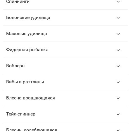
Спиннинги
Болонские удилища
Маховые удилища
Фидерная рыбалка
Воблеры
Вибы и раттлины
Блесна вращающаяся
Тейл-спиннер
Блесны колеблющаяся