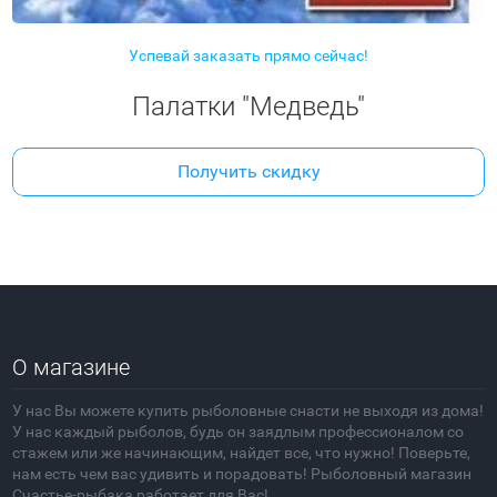
Успевай заказать прямо сейчас!
Палатки "Медведь"
Получить скидку
О магазине
У нас Вы можете купить рыболовные снасти не выходя из дома!
У нас каждый рыболов, будь он заядлым профессионалом со
стажем или же начинающим, найдет все, что нужно! Поверьте,
нам есть чем вас удивить и порадовать! Рыболовный магазин
Счастье-рыбака работает для Вас!