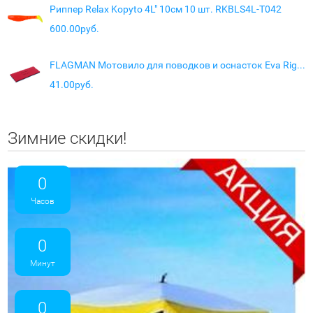
Риппер Relax Kopyto 4L" 10см 10 шт. RKBLS4L-T042
600.00руб.
FLAGMAN Мотовило для поводков и оснасток Eva Rig blue-red 15х6х0,8см
41.00руб.
Зимние скидки!
0
Часов
0
Минут
0