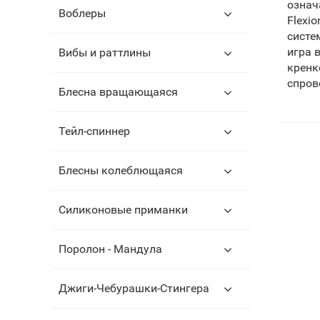
означ
Воблеры
Flexi
систе
игра 
Вибы и раттлины
кренк
спров
Блесна вращающаяся
Тейл-спиннер
Блесны колеблющаяся
Силиконовые приманки
Поролон - Мандула
Джиги-Чебурашки-Стингера