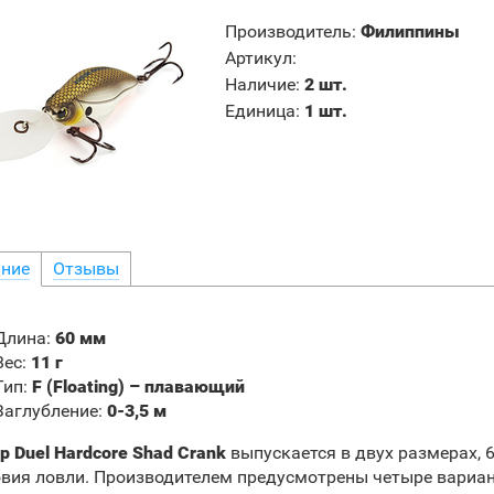
Производитель
:
Филиппины
Артикул
:
Наличие
:
2 шт.
Единица
:
1 шт.
ние
Отзывы
Длина:
60 мм
Вес:
11 г
Тип:
F (Floating) – плавающий
Заглубление:
0-3,5 м
р Duel Hardcore Shad Crank
выпускается в двух размерах, 
овия ловли. Производителем предусмотрены четыре варианта