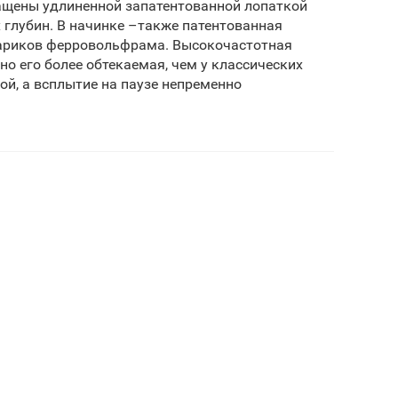
ащены удлиненной запатентованной лопаткой
х глубин. В начинке –также патентованная
шариков ферровольфрама. Высокочастотная
но его более обтекаемая, чем у классических
ой, а всплытие на паузе непременно