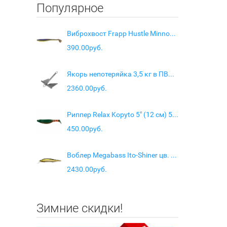
Популярное
Виброхвост Frapp Hustle Minnow 4" цв. #32
390.00руб.
Якорь непотеряйка 3,5 кг в ПВХ чехле
2360.00руб.
Риппер Relax Kopyto 5" (12 см) 5шт RKO5"/S-091
450.00руб.
Воблер Megabass Ito-Shiner цв. Wakin golden shiner
2430.00руб.
Зимние скидки!