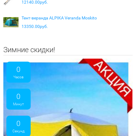
12140.00руб.
Тент-веранда ALPIKA Veranda Moskito
13350.00руб.
Зимние скидки!
0
Часов
0
Минут
0
Секунд