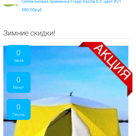
Силиконовая приманка Frapp Razzle 6,5" цвет #21
580.00руб.
Зимние скидки!
0
Часов
0
Минут
0
Секунд