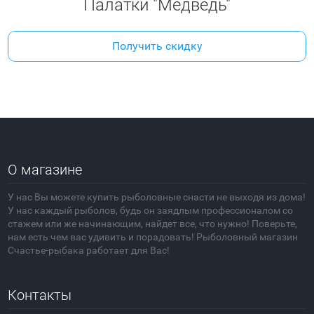
Палатки "Медведь"
Получить скидку
О магазине
У нас Вы можете купить рыболовные снасти не выходя из дома!
У нас каждый рыболов, будь он заядлым профессионалом со
стажем или же начинающим, найдет все, что нужно! Поверьте,
нам есть чем вас удивить и порадовать! Рыболовный магазин
Счастье-рыбака работает для Вас!
Контакты