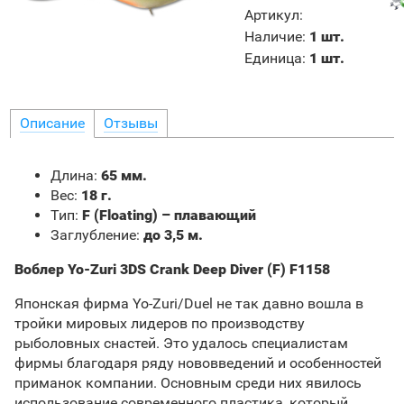
Артикул
:
Наличие
:
1 шт.
Единица
:
1 шт.
Описание
Отзывы
Длина:
65 мм.
Вес:
18 г.
Тип:
F (Floating) – плавающий
Заглубление:
до 3,5 м.
Воблер Yo-Zuri 3DS Crank Deep Diver (F) F1158
Японская фирма Yo-Zuri/Duel не так давно вошла в
тройки мировых лидеров по производству
рыболовных снастей. Это удалось специалистам
фирмы благодаря ряду нововведений и особенностей
приманок компании. Основным среди них явилось
использование современного пластика, который