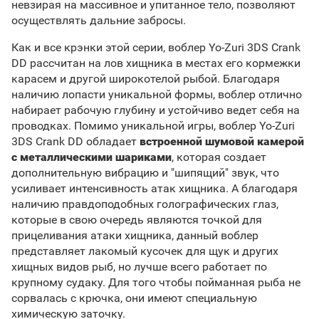
невзирая на массивное и упитанное тело, позволяют
осуществлять дальние забросы.
Как и все крэнки этой серии, воблер Yo-Zuri 3DS Crank
DD рассчитан на лов хищника в местах его кормежки
карасем и другой широкотелой рыбой. Благодаря
наличию лопасти уникальной формы, воблер отлично
набирает рабочую глубину и устойчиво ведет себя на
проводках. Помимо уникальной игры, воблер Yo-Zuri
3DS Crank DD обладает
встроенной шумовой камерой
с металлическими шариками
, которая создает
дополнительную вибрацию и "шипящий" звук, что
усиливает интенсивность атак хищника. А благодаря
наличию правдоподобных голографических глаз,
которые в свою очередь являются точкой для
прицеливания атаки хищника, данный воблер
представляет лакомый кусочек для щук и других
хищных видов рыб, но лучше всего работает по
крупному судаку. Для того чтобы пойманная рыба не
сорвалась с крючка, они имеют специальную
химическую заточку.