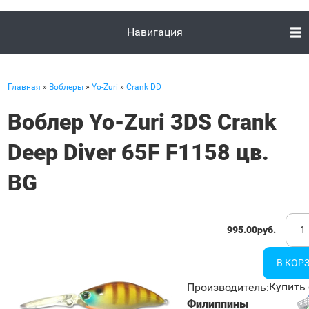
Навигация
Главная
»
Воблеры
»
Yo-Zuri
»
Crank DD
Воблер Yo-Zuri 3DS Crank
Deep Diver 65F F1158 цв.
BG
995.00руб.
Купить 
Производитель
:
Филиппины