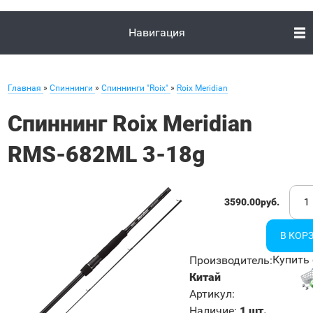
Навигация
Главная
»
Спиннинги
»
Спиннинги "Roix"
»
Roix Meridian
Спиннинг Roix Meridian
RMS-682ML 3-18g
3590.00руб.
Купить 
Производитель
:
Китай
Артикул
:
Наличие
:
1 шт.