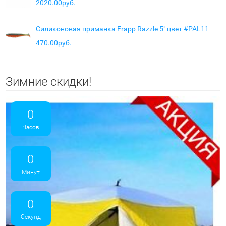
2020.00руб.
Силиконовая приманка Frapp Razzle 5" цвет #PAL11
470.00руб.
Зимние скидки!
0
Часов
0
Минут
0
Секунд