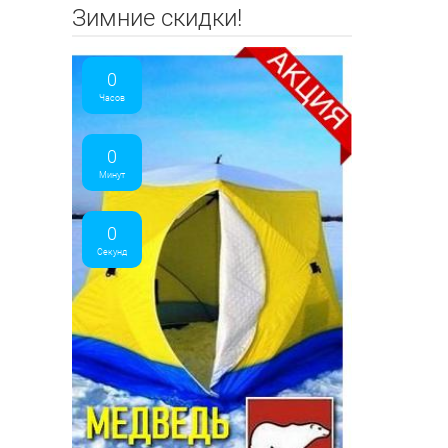
Зимние скидки!
0
Часов
0
Минут
0
Секунд