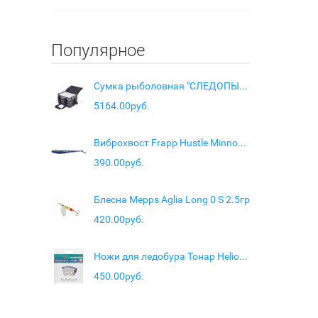
Популярное
Сумка рыболовная "СЛЕДОПЫТ" Base Lure Bag XL, 38х26х25 см, цв. серый + 5 коробок Luno
5164.00руб.
Виброхвост Frapp Hustle Minnow 4" цв. #31
390.00руб.
Блесна Mepps Aglia Long 0 S 2.5гр
420.00руб.
Ножи для ледобура Тонар Helios 110(R) (полукруглые/ мокрый лед) правое вращение
450.00руб.