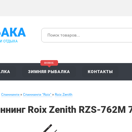
БАКА
 И ОТДЫХА
АЛКА
ЗИМНЯЯ РЫБАЛКА
КОНТАКТЫ
»
Спиннинги
»
Спиннинги "Roix"
»
Roix Zenith
ннинг Roix Zenith RZS-762M 