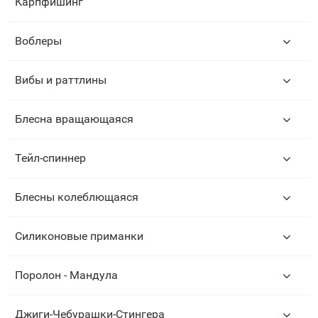
Карпфишинг
Воблеры
Вибы и раттлины
Блесна вращающаяся
Тейл-спиннер
Блесны колеблющаяся
Силиконовые приманки
Поролон - Мандула
Джиги-Чебурашки-Стингера