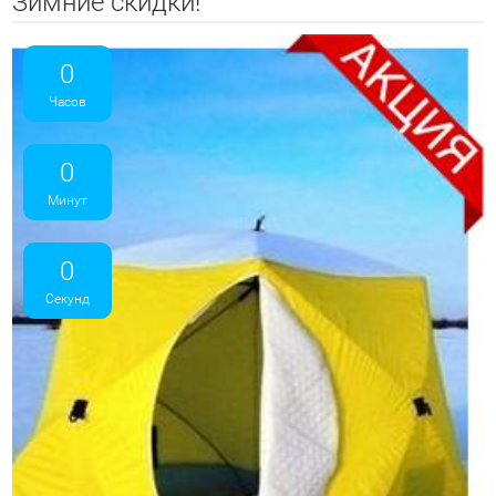
Зимние скидки!
0
Часов
0
Минут
0
Секунд