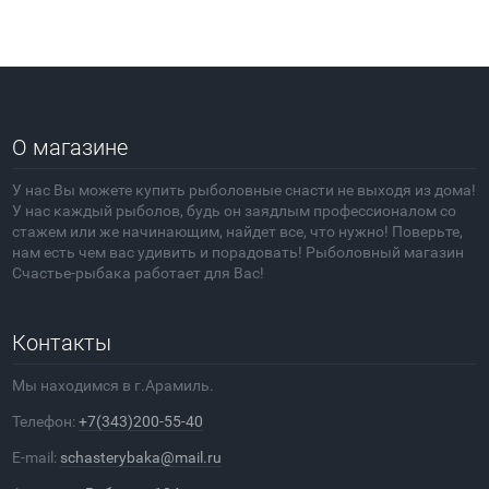
О магазине
У нас Вы можете купить рыболовные снасти не выходя из дома!
У нас каждый рыболов, будь он заядлым профессионалом со
стажем или же начинающим, найдет все, что нужно! Поверьте,
нам есть чем вас удивить и порадовать! Рыболовный магазин
Счастье-рыбака работает для Вас!
Контакты
Мы находимся в г.Арамиль.
Телефон:
+7(343)200-55-40
E-mail:
schasterybaka@mail.ru