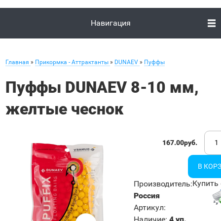
Навигация
Главная
»
Прикормка - Аттрактанты
»
DUNAEV
»
Пуффы
Пуффы DUNAEV 8-10 мм,
желтые чеснок
167.00руб.
Купить 
Производитель
:
Россия
Артикул
:
Наличие
:
4 уп.