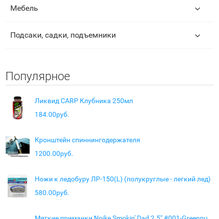
Мебель
Подсаки, садки, подъемники
Популярное
Ликвид CARP Клубника 250мл
184.00руб.
Кронштейн спиннингодержателя
1200.00руб.
Ножи к ледобуру ЛР-150(L) (полукруглые - легкий лед)
580.00руб.
Мягкие приманки Noike Smokin' Dad 2.5" #001-Greenpumpkin (7 шт.)