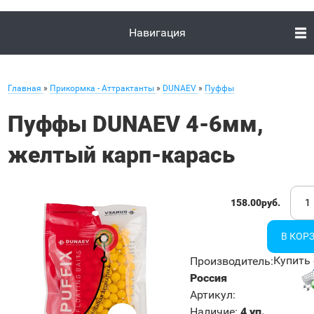
Навигация
Главная
»
Прикормка - Аттрактанты
»
DUNAEV
»
Пуффы
Пуффы DUNAEV 4-6мм,
желтый карп-карась
158.00руб.
Купить 
Производитель
:
Россия
Артикул
:
Наличие
:
4 уп.