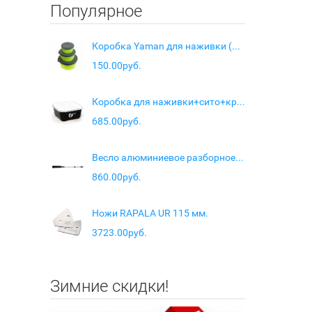
Популярное
Коробка Yaman для наживки (набор 3шт) 110*56
150.00руб.
Коробка для наживки+сито+крышка 166х166х75мм
685.00руб.
Весло алюминиевое разборное с узкой лопастью , L-1600 мм
860.00руб.
Ножи RAPALA UR 115 мм.
3723.00руб.
Зимние скидки!