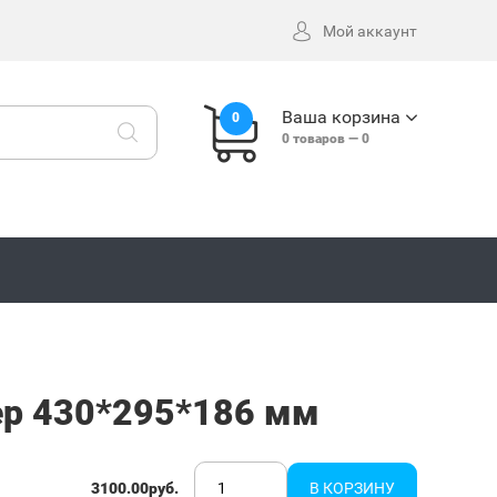
Мой аккаунт
Ваша корзина
0
0
товаров —
0
ер 430*295*186 мм
3100.00руб.