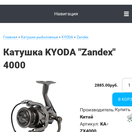
Навигация
Главная
»
Катушки рыболовные
»
KYODA
»
Zandex
Катушка KYODA "Zandex"
4000
2885.00руб.
Купить 
Производитель
:
Китай
Артикул
:
KA-
ZX4000