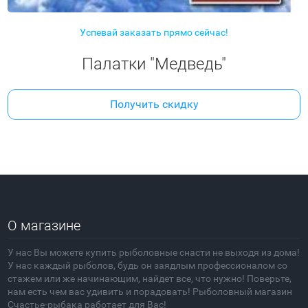
Успевай заказать прямо сейчас!
Палатки "Медведь"
Получить скидку
О магазине
У нас Вы можете купить рыболовные снасти не выходя из дома!
У нас каждый рыболов, будь он заядлым профессионалом со
стажем или же начинающим, найдет все, что нужно! Поверьте,
нам есть чем вас удивить и порадовать! Рыболовный магазин
Счастье-рыбака работает для Вас!