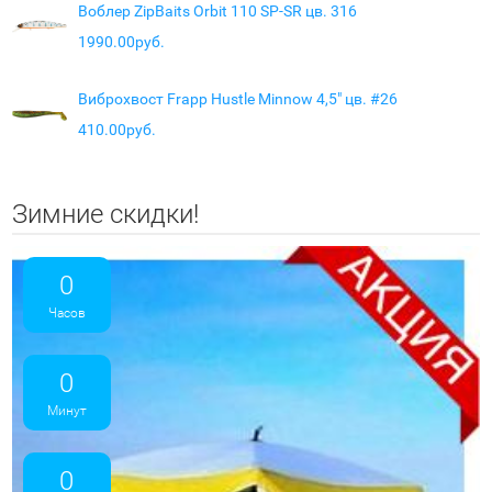
Воблер ZipBaits Orbit 110 SP-SR цв. 316
1990.00руб.
Виброхвост Frapp Hustle Minnow 4,5" цв. #26
410.00руб.
Зимние скидки!
0
Часов
0
Минут
0