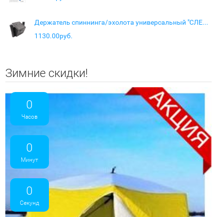
Держатель спиннинга/эхолота универсальный "СЛЕДОПЫТ"
1130.00руб.
Зимние скидки!
0
Часов
0
Минут
0
Секунд