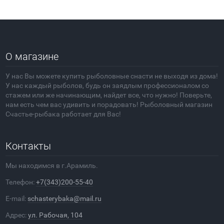
О магазине
У нас Вы можете купить рыболовные снасти не выходя из дома!
У нас каждый рыболов, будь он заядлым профессионалом со
стажем или же начинающим, найдет все, что нужно! Поверьте,
нам есть чем вас удивить и порадовать! Рыболовный магазин
Счастье-рыбака работает для Вас!
Контакты
Мы находимся в г.Арамиль.
Телефон:
+7(343)200-55-40
E-mail:
schasterybaka@mail.ru
Адрес:
ул. Рабочая, 104