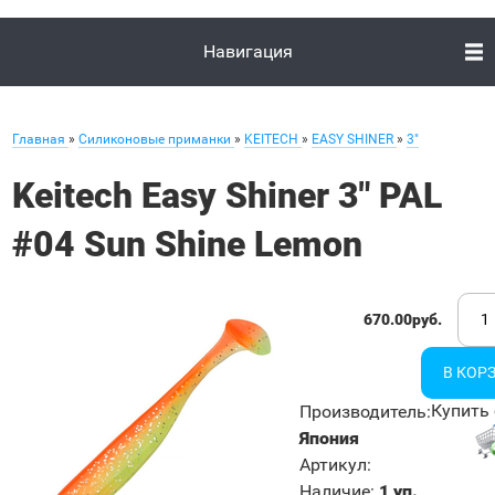
Навигация
Главная
»
Силиконовые приманки
»
KEITECH
»
EASY SHINER
»
3"
Keitech Easy Shiner 3" PAL
#04 Sun Shine Lemon
670.00руб.
Купить 
Производитель
:
Япония
Артикул
:
Наличие
:
1 уп.