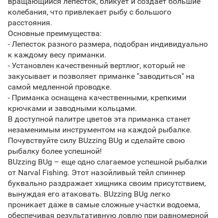
вращающийся лепесток, бликует и создает большие
колебания, что привлекает рыбу с большого
расстояния.
Основные преимущества:
- Лепесток разного размера, подобран индивидуально
к каждому весу приманки.
- Установлен качественный вертлюг, который не
закусывает и позволяет приманке "заводиться" на
самой медленной проводке.
- Приманка оснащена качественными, крепкими
крючками и заводными кольцами.
В доступной палитре цветов эта приманка станет
незаменимым инструментом на каждой рыбалке.
Почувствуйте силу BUzzing BUg и сделайте свою
рыбалку более успешной!
BUzzing BUg – еще одно слагаемое успешной рыбалки
от Narval Fishing. Этот назойливый тейл спиннер
буквально раздражает хищника своим присутствием,
вынуждая его атаковать. BUzzing BUg легко
проникает даже в самые сложные участки водоема,
обеспечивая результативную ловлю при равномерной