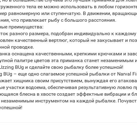
груженного тела ее можно использовать в любом горизонте
ер равномерную или ступенчатую. В движении, вращающий
ния, что привлекает рыбу с большого расстояния.
ные преимущества:
сток разного размера, подобран индивидуально к каждому
новлен качественный вертлюг, который не закусывает и по
нной проводке.
манка оснащена качественными, крепкими крючками и зав
упной палитре цветов эта приманка станет незаменимым 
Uzzing BUg и сделайте свою рыбалку более успешной!
g BUg – еще одно слагаемое успешной рыбалки от Narval F
жает хищника своим присутствием, вынуждая его атаковат
е участки водоема, обеспечивая результативную ловлю п
щаяся блесна в хвосте создает эффектные вибрации и бле
 незаменимым инструментом на каждой рыбалке. Почувств
успешной!