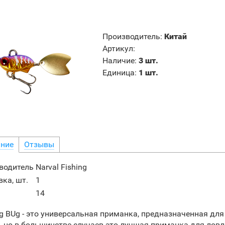
Производитель
:
Китай
Артикул
:
Наличие
:
3 шт.
Единица
:
1 шт.
ние
Отзывы
водитель
Narval Fishing
ка, шт.
1
14
g BUg - это универсальная приманка, предназначенная дл
, но в большинстве случаев это лучшая приманка для ловли