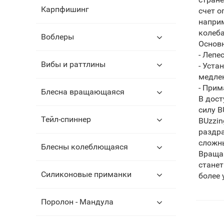
Карпфишинг
счет о
наприм
колеба
Воблеры
Основ
- Лепе
Вибы и раттлины
- Уста
медле
- При
Блесна вращающаяся
В дост
силу B
Тейл-спиннер
BUzzin
раздра
сложны
Блесны колеблющаяся
Вращаю
станет
Силиконовые приманки
более 
Поролон - Мандула