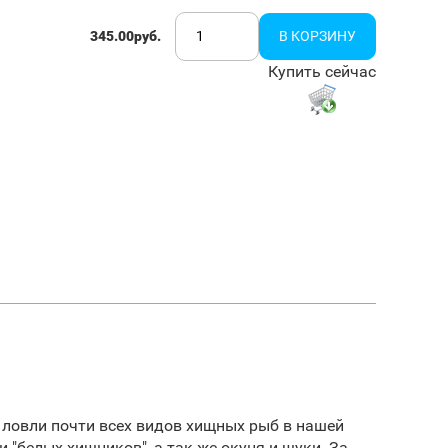
345.00руб.
Купить сейчас
я ловли почти всех видов хищных рыб в нашей
 "белых хищников", а так же окуня и щуки. За