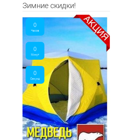
Зимние скидки!
0
Часов
0
Минут
0
Секунд