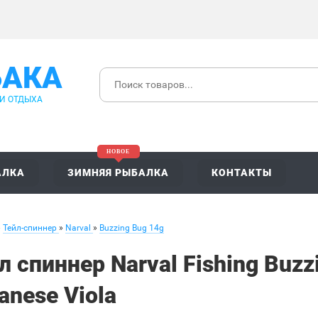
БАКА
 И ОТДЫХА
АЛКА
ЗИМНЯЯ РЫБАЛКА
КОНТАКТЫ
»
Тейл-спиннер
»
Narval
»
Buzzing Bug 14g
л спиннер Narval Fishing Buzz
anese Viola