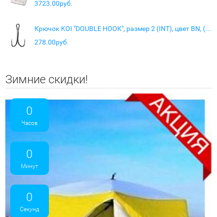
3723.00руб.
Крючок KOI "DOUBLE HOOK", размер 2 (INT), цвет BN, (10 шт.)
278.00руб.
Зимние скидки!
0
Часов
0
Минут
0
Секунд