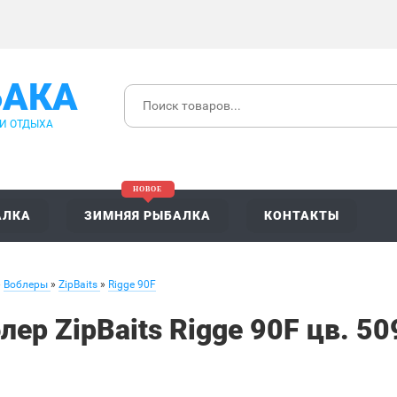
БАКА
 И ОТДЫХА
АЛКА
ЗИМНЯЯ РЫБАЛКА
КОНТАКТЫ
»
Воблеры
»
ZipBaits
»
Rigge 90F
лер ZipBaits Rigge 90F цв. 5