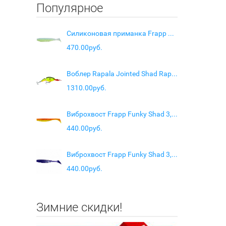
Популярное
Силиконовая приманка Frapp Razzle 5" цвет #37
470.00руб.
Воблер Rapala Jointed Shad Rap JSR04 цвет BHO
1310.00руб.
Виброхвост Frapp Funky Shad 3,5" цв. PAL #08
440.00руб.
Виброхвост Frapp Funky Shad 3,5" цв. #23
440.00руб.
Зимние скидки!