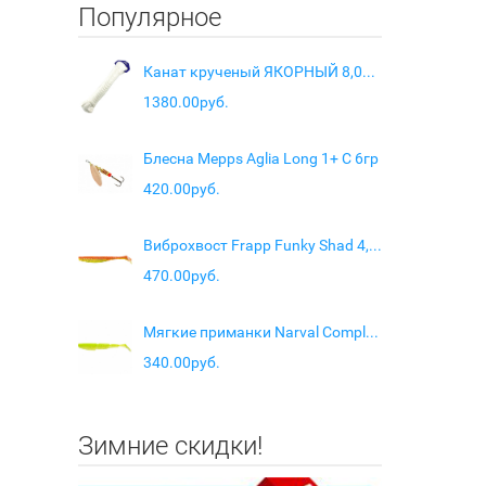
Популярное
Канат крученый ЯКОРНЫЙ 8,0мм, 1500кг, 30м (евромоток) белый
1380.00руб.
Блесна Mepps Aglia Long 1+ C 6гр
420.00руб.
Виброхвост Frapp Funky Shad 4,5" цв. PAL #08
470.00руб.
Мягкие приманки Narval Complex Shad 10cm #004-Lime Chartreuse
340.00руб.
Зимние скидки!