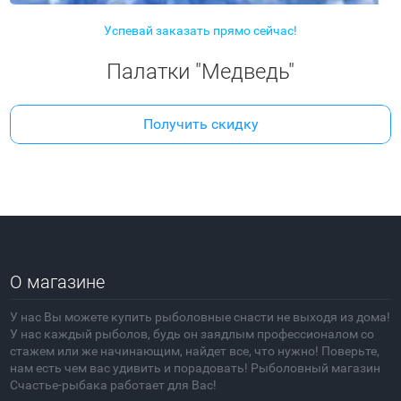
Успевай заказать прямо сейчас!
Палатки "Медведь"
Получить скидку
О магазине
У нас Вы можете купить рыболовные снасти не выходя из дома!
У нас каждый рыболов, будь он заядлым профессионалом со
стажем или же начинающим, найдет все, что нужно! Поверьте,
нам есть чем вас удивить и порадовать! Рыболовный магазин
Счастье-рыбака работает для Вас!