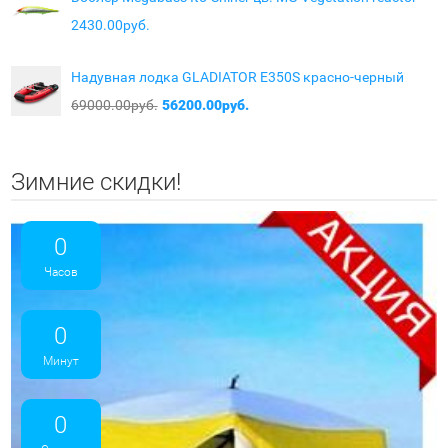
2430.00руб.
Надувная лодка GLADIATOR E350S красно-черный
69000.00руб.
56200.00руб.
Зимние скидки!
0
Часов
0
Минут
0