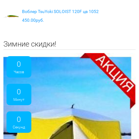
Воблер TsuYoki SOLOIST 120F цв 1052
450.00руб.
Зимние скидки!
0
Часов
0
Минут
0
Секунд