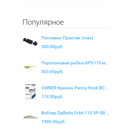
Популярное
Поплавок Практик (max)
300.00руб.
Поролоновая рыбка APS 110 мм #216 UV (4 шт/упак.)
303.00руб.
OWNER Крючок Penny Hook BC №8 10шт
174.00руб.
Воблер ZipBaits Orbit 110 SP-SR цв. 510R
1990.00руб.