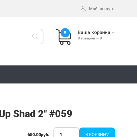
Мой аккаунт
Ваша корзина
0
0
товаров —
0
Up Shad 2" #059
650.00руб.