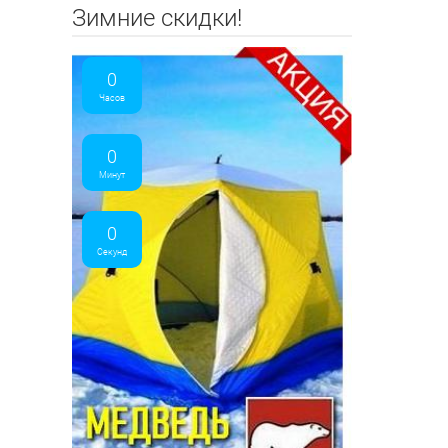
Зимние скидки!
0
Часов
0
Минут
0
Секунд