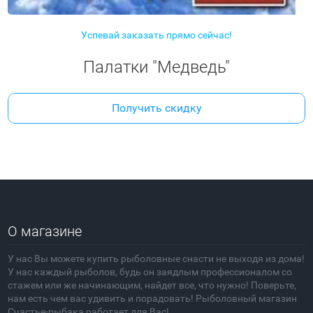
Успевай заказать прямо сейчас!
Палатки "Медведь"
Получить скидку
О магазине
У нас Вы можете купить рыболовные снасти не выходя из дома!
У нас каждый рыболов, будь он заядлым профессионалом со
стажем или же начинающим, найдет все, что нужно! Поверьте,
нам есть чем вас удивить и порадовать! Рыболовный магазин
Счастье-рыбака работает для Вас!