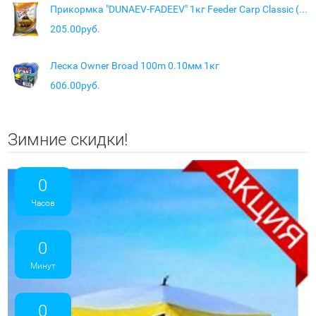
Прикормка "DUNAEV-FADEEV" 1кг Feeder Carp Classic (Карп Классик)
205.00руб.
Леска Owner Broad 100m 0.10мм 1кг
606.00руб.
Зимние скидки!
0
Часов
0
Минут
0