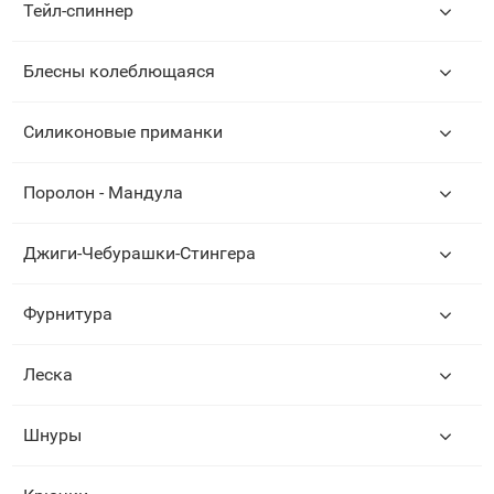
Тейл-спиннер
Блесны колеблющаяся
Силиконовые приманки
Поролон - Мандула
Джиги-Чебурашки-Стингера
Фурнитура
Леска
Шнуры