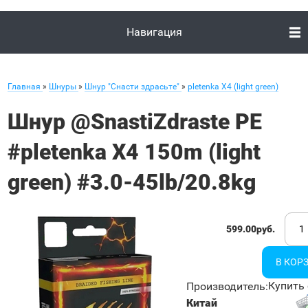
Навигация
Главная
»
Шнуры
»
Шнур "Снасти здрасьте"
»
pletenka X4 (light green)
Шнур @SnastiZdraste PE
#pletenka X4 150m (light
green) #3.0-45lb/20.8kg
599.00руб.
Купить 
Производитель
:
Китай