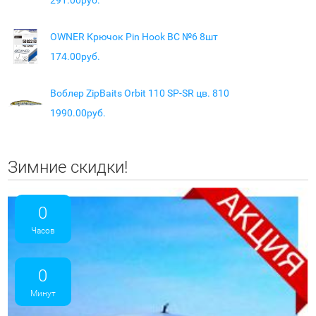
OWNER Крючок Pin Hook BC №6 8шт
174.00руб.
Воблер ZipBaits Orbit 110 SP-SR цв. 810
1990.00руб.
Зимние скидки!
0
Часов
0
Минут