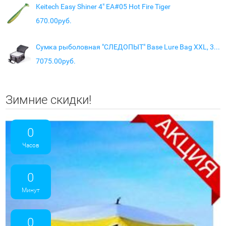
Keitech Easy Shiner 4" EA#05 Hot Fire Tiger
670.00руб.
Сумка рыболовная "СЛЕДОПЫТ" Base Lure Bag XXL, 38х38х25 см, цв. серый + 7 коробок Luno
7075.00руб.
Зимние скидки!
0
Часов
0
Минут
0