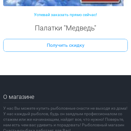
Успевай заказать прямо сейчас!
Палатки "Медведь"
Получить скидку
О магазине
У нас Вы можете купить рыболовные снасти не выходя из дома!
У нас каждый рыболов, будь он заядлым профессионалом со
стажем или же начинающим, найдет все, что нужно! Поверьте,
нам есть чем вас удивить и порадовать! Рыболовный магазин
Счастье-рыбака работает для Вас!