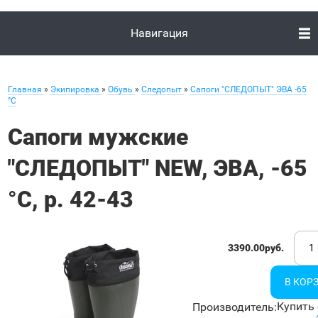
Навигация
Главная
»
Экипировка
»
Обувь
»
Следопыт
»
Сапоги "СЛЕДОПЫТ" ЭВА -65
°С
Сапоги мужские
"СЛЕДОПЫТ" NEW, ЭВА, -65
°С, р. 42-43
3390.00руб.
Купить 
Производитель
: