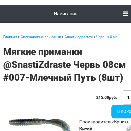
Навигация
Главная
»
Силиконовые приманки
»
Снасти здрасьте
»
Червь
»
8 см.
Мягкие приманки
@SnastiZdraste Червь 08см
#007-Млечный Путь (8шт)
215.00руб.
Купить 
Производитель
:
Китай