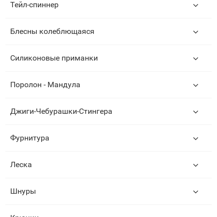
Тейл-спиннер
Блесны колеблющаяся
Силиконовые приманки
Поролон - Мандула
Джиги-Чебурашки-Стингера
Фурнитура
Леска
Шнуры