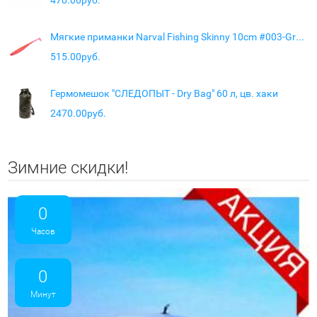
Мягкие приманки Narval Fishing Skinny 10cm #003-Grape Violet
515.00руб.
Гермомешок "СЛЕДОПЫТ - Dry Bag" 60 л, цв. хаки
2470.00руб.
Зимние скидки!
0
Часов
0
Минут