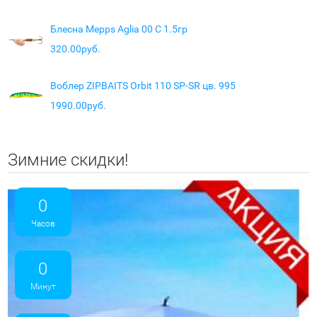
Блесна Mepps Aglia 00 C 1.5гр
320.00руб.
Воблер ZIPBAITS Orbit 110 SP-SR цв. 995
1990.00руб.
Зимние скидки!
0
Часов
0
Минут