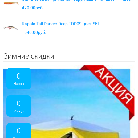
470.00руб.
Rapala Tail Dancer Deep TDD09 цвет SFL
1540.00руб.
Зимние скидки!
0
Часов
0
Минут
0