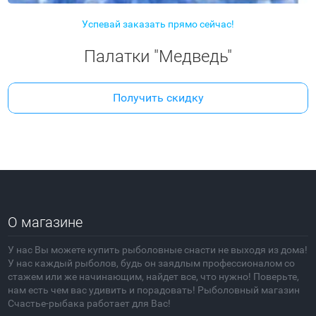
Успевай заказать прямо сейчас!
Палатки "Медведь"
Получить скидку
О магазине
У нас Вы можете купить рыболовные снасти не выходя из дома!
У нас каждый рыболов, будь он заядлым профессионалом со
стажем или же начинающим, найдет все, что нужно! Поверьте,
нам есть чем вас удивить и порадовать! Рыболовный магазин
Счастье-рыбака работает для Вас!