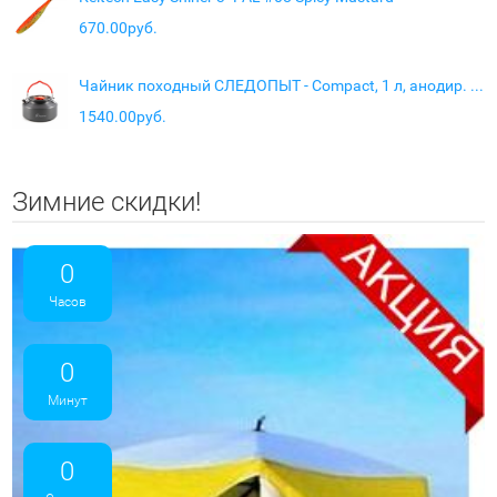
670.00руб.
Чайник походный СЛЕДОПЫТ - Compact, 1 л, анодир. алюм.
1540.00руб.
Зимние скидки!
0
Часов
0
Минут
0