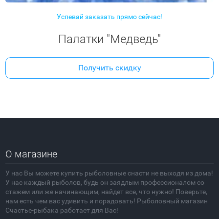
Успевай заказать прямо сейчас!
Палатки "Медведь"
Получить скидку
О магазине
У нас Вы можете купить рыболовные снасти не выходя из дома!
У нас каждый рыболов, будь он заядлым профессионалом со
стажем или же начинающим, найдет все, что нужно! Поверьте,
нам есть чем вас удивить и порадовать! Рыболовный магазин
Счастье-рыбака работает для Вас!