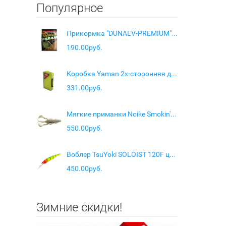
Популярное
Прикормка "DUNAEV-PREMIUM" 1кг Лещ Сладкий
190.00руб.
Коробка Yaman 2х-сторонняя для воблеров (12 отделений), 230х150х47 мм
331.00руб.
Мягкие приманки Noike Smokin' Dad 2.5" #036-Blue Shrimp (7 шт.)
550.00руб.
Воблер TsuYoki SOLOIST 120F цв 640T
450.00руб.
Зимние скидки!