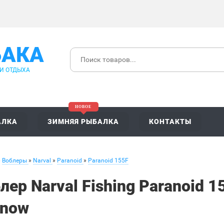
БАКА
 И ОТДЫХА
АЛКА
ЗИМНЯЯ РЫБАЛКА
КОНТАКТЫ
»
Воблеры
»
Narval
»
Paranoid
»
Paranoid 155F
лер Narval Fishing Paranoid 
nnow