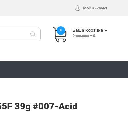
Мой аккаунт
Ваша корзина
0
0
товаров —
0
155F 39g #007-Acid