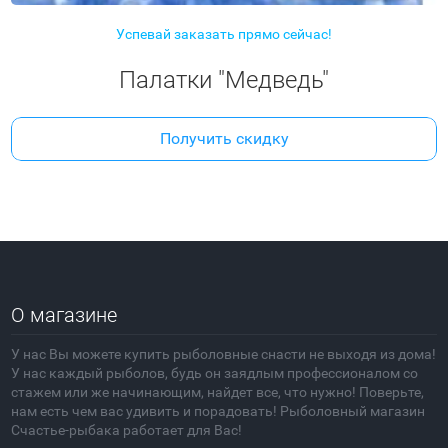
Успевай заказать прямо сейчас!
Палатки "Медведь"
Получить скидку
О магазине
У нас Вы можете купить рыболовные снасти не выходя из дома!
У нас каждый рыболов, будь он заядлым профессионалом со
стажем или же начинающим, найдет все, что нужно! Поверьте,
нам есть чем вас удивить и порадовать! Рыболовный магазин
Счастье-рыбака работает для Вас!