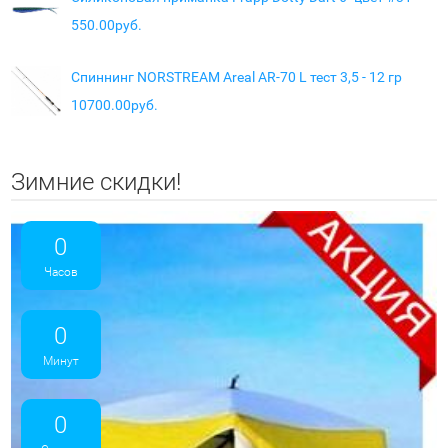
550.00руб.
Спиннинг NORSTREAM Areal AR-70 L тест 3,5 - 12 гр
10700.00руб.
Зимние скидки!
0
Часов
0
Минут
0